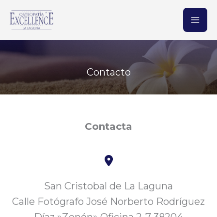
Ir
al
contenido
Contacto
Contacta
San Cristobal de La Laguna
Calle Fotógrafo José Norberto Rodríguez
Díaz ​»Zenón» Oficina 2-7 38204